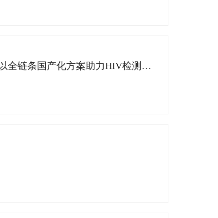
盛会聚力 赋能艾防 | 丽珠试剂亮相中艾协检测专委会换届会，以全链条国产化方案助力HIV检测高质量发展