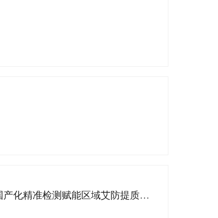
捷报！丽珠HIV-1病毒载量⼀体化检测系统落地四川省疾控，国产化精准检测赋能区域艾防提质增效