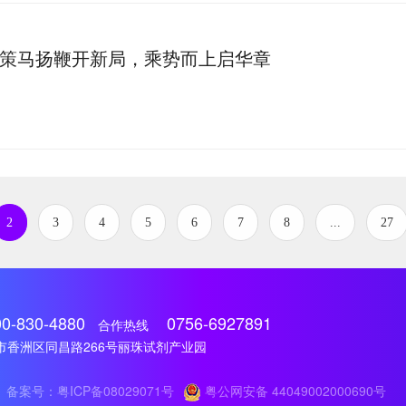
| 策马扬鞭开新局，乘势而上启华章
2
3
4
5
6
7
8
...
27
00-830-4880
0756-6927891
合作热线
市香洲区同昌路266号丽珠试剂产业园
备案号：粤ICP备08029071号
粤公网安备 44049002000690号