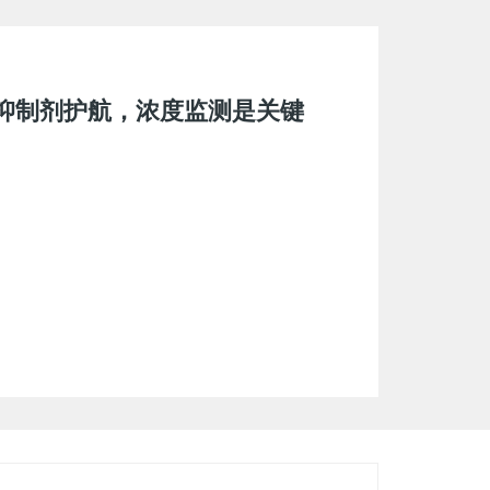
扬鞭开新局，乘势而上启华章
抑制剂护航，浓度监测是关键
 | 丽珠亮相第十一届全国艾滋
：诊断、分层、监测一站式解决
1病毒载量⼀体化检测系统落地四
 | 丽珠试剂亮相中艾协检测专委
沿，荧枢 AI 智领检测新篇！
剂积极投身工信部 2025 年人工
防治学术交流会：以"硬技术"撬
丨鹭岛春风起，诚邀您共赴检验新程
｜从筛查到确诊，丽珠试剂助力
基因5 IgG抗体检测试剂盒
扬鞭开新局，乘势而上启华章
抑制剂护航，浓度监测是关键
精准检测赋能区域艾防提质增效
条国产化方案助力HIV检测高质
任务揭榜挂帅・多中心自身免疫
光形态数据库