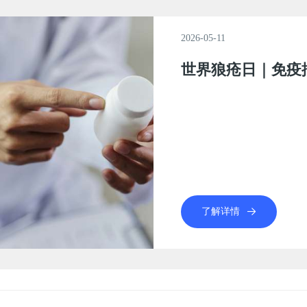
2026-02-25
2026-05-11
2026-04-24
2026-04-24
2026-04-13
2026-04-09
2026-03-31
2026-03-31
2026-03-31
2026-03-31
2026-03-31
2026-02-25
2026-02-25
2026-05-11
开工大吉 | 策马
世界狼疮日｜免疫
国货精检，艾防担当
肌炎自身抗体全谱
捷报！丽珠HIV-
盛会聚力 赋能艾防
协和华西共话自免前
权威揭榜 | 丽珠试
丽珠试剂亮相性病
2026 CACLP
人人享有肾脏健康
抗黑色素瘤分化相关
开工大吉 | 策马
世界狼疮日｜免疫
病学术大会
方案
川省疾控，国产化
会换届会，以全链
智能医疗器械创新
动"大防线"
狼疮肾炎早诊早治
量发展
性疾病间接免疫荧
了解详情
了解详情
了解详情
了解详情
了解详情
了解详情
了解详情
了解详情
了解详情
了解详情
了解详情
了解详情
了解详情
了解详情