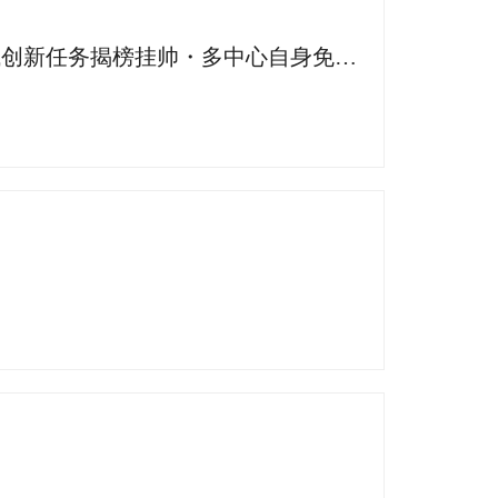
权威揭榜 | 丽珠试剂积极投身工信部 2025 年人工智能医疗器械创新任务揭榜挂帅・多中心自身免疫性疾病间接免疫荧光形态数据库