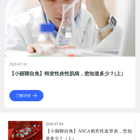
2019-12-04
2020-07-10
2020-07-04
2020-06-22
2020-06-22
2020-04-28
2020-03-19
2020-03-17
2020-02-13
2019-12-04
2020-07-10
听说，这里被伙伴们强势围观了
【小丽聊自免】特发性炎性肌病，您知道多少？(上）
【小丽聊自免】ANCA相关性血管炎，您知道多少？
重磅！国产内标法核酸检测系统全新上市
如何保障输血安全？这个国际前沿技术来支招！
关于《印度医学研究理事会有关新型冠状病毒快速抗体
丽珠试剂新冠病毒IgM/IgG抗体检测试剂盒（胶体金
关于丽珠试剂新冠病毒IgM/IgG抗体检测试剂盒用途的
省委书记李希到珠海调研检查疫情防控和企业复工复产
听说，这里被伙伴们强势围观了
【小丽聊自免】特发性炎性肌病，您知道多少？(上）
（上）
检测试剂的意见》的声明
法）获证上市！
郑重声明
工作
了解详情
了解详情
了解详情
了解详情
了解详情
了解详情
了解详情
了解详情
了解详情
了解详情
了解详情
2020-07-04
【小丽聊自免】ANCA相关性血管炎，您知
道多少？（上）