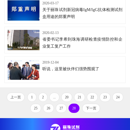
2020-03-17
关于丽珠试剂新冠病毒IgM/IgG抗体检测试剂
盒用途的郑重声明
2020-02-13
省委书记李希到珠海调研检查疫情防控和企
业复工复产工作
2019-12-04
听说，这里被伙伴们强势围观了
上一页
1
2
...
20
21
22
23
24
25
26
27
28
下一页